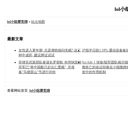
lol小
lol小组赛竞猜
»
站点地图
最新文章
女性进入更年期, 总是潮热烦闷失眠? 这三
沪指半日跌1.19% 通信设备
种中成药, 建议辨证试试
菲律宾武装部队参谋长罗密欧·布劳纳宣称
Sci Adv丨张瑜/陆军团队揭
菲军已“将中国船只赶出仁爱礁”, 并准
胞焦亡的命运转换在小细胞肺
备“马德雷山”号进行补给
发中的作用机制
查看网站首页:
lol小组赛竞猜